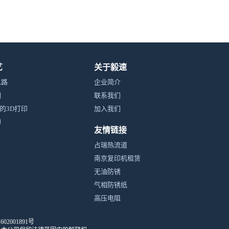
艺
关于毅速
水路
企业简介
钢
联系我们
的3D打印
加入我们
印
友情链接
占瑞热流道
南京复印机租赁
无油防锈
气相防锈纸
高压电阻
02001891号