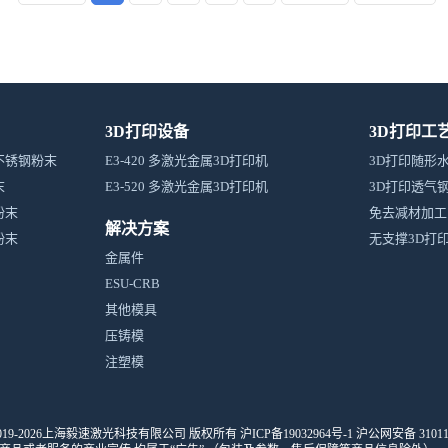
3D打印设备
3D打印工
体不锈钢粉末
E3-420 多激光金属3D打印机
3D打印随形
末
E3-520 多激光金属3D打印机
3D打印透气
粉末
免去减材加工
解决方案
粉末
无支撑3D打
金属件
ESU-CRB
其他模具
压铸模
注塑模
ht©2019-2026上海毅速激光科技有限公司 版权所有
沪ICP备19032964号-1
沪公网安备 310116