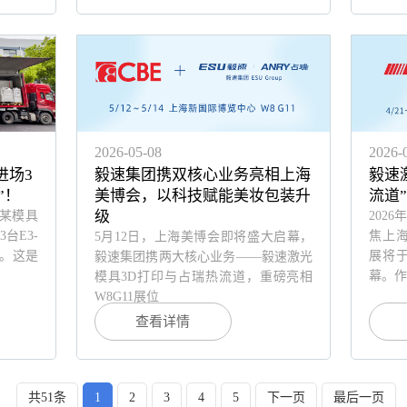
2026-05-08
2026-
进场3
毅速集团携双核心业务亮相上海
毅速
”！
美博会，以科技赋能美妆包装升
流道”
级
某模具
202
台E3-
焦上海
5月12日，上海美博会即将盛大启幕，
产。这是
展将
毅速集团携两大核心业务——毅速激光
幕。作
模具3D打印与占瑞热流道，重磅亮相
W8G11展位
查看详情
共51条
1
2
3
4
5
下一页
最后一页