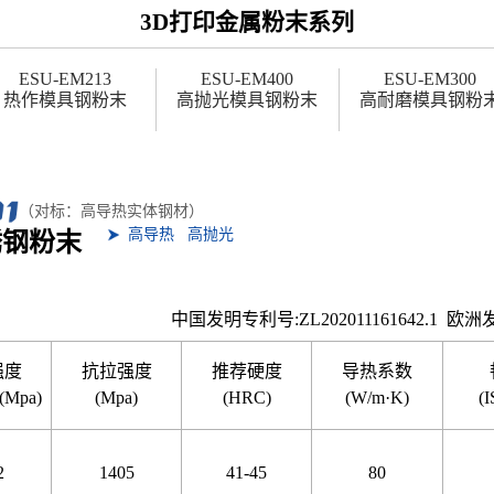
3D打印金属粉末系列
ESU-EM213
ESU-EM400
ESU-EM300
热作模具钢粉末
高抛光模具钢粉末
高耐磨模具钢粉
（对标：高导热实体钢材）
高导热 高抛光
锈钢粉末
中国发明专利号:ZL202011161642.1 欧洲发明
强度
抗拉强度
推荐硬度
导热系数
(Mpa)
(Mpa)
(HRC)
(W/m·K)
(
2
1405
41-45
80