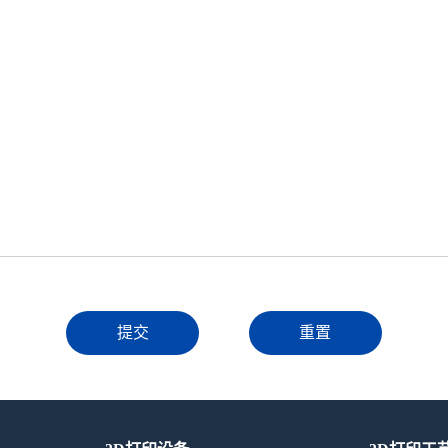
提交
重置