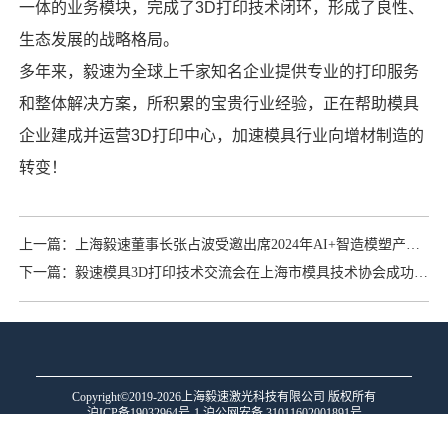
一体的业务模块，完成了
3D
打印技术闭环，形成了良性、
生态发展的战略格局。
多年来，毅速为全球上千家知名企业提供专业的打印服务
和整体解决方案，所积累的宝贵行业经验，正在帮助模具
企业建成并运营
3D
打印中心，加速模具行业向增材制造的
转变！
上一篇：上海毅速董事长张占波受邀出席2024年AI+智造模塑产业生态战略交流与对话并就模具3D打印的现状和发展趋势做主题演讲
下一篇：毅速模具3D打印技术交流会在上海市模具技术协会成功举办
Copyright©2019-2026上海毅速激光科技有限公司 版权所有
沪ICP备19032964号-1
沪公网安备 31011602001891号
本网站直接或间接向消费者推销商品或者服务的商业宣传
均属于“广告”