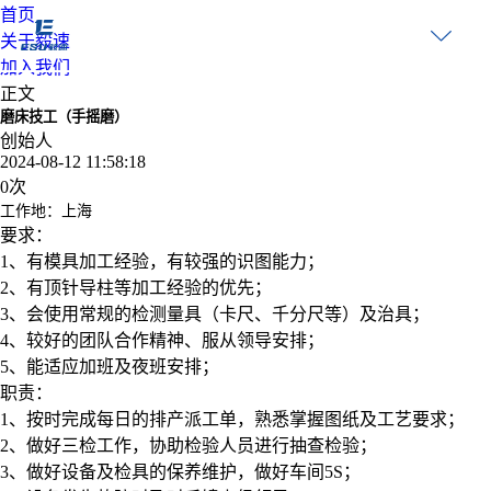
首页
关于毅速
加入我们
正文
磨床技工（手摇磨）
创始人
2024-08-12 11:58:18
0
次
工作地：上海
要求：
1
、有模具加工经验，有较强的识图能力；
2
、有顶针导柱等加工经验的优先；
3
、会使用常规的检测量具（卡尺、千分尺等）及治具；
4
、较好的团队合作精神、服从领导安排；
5
、能适应加班及夜班安排；
职责：
1
、按时完成每日的排产派工单，熟悉掌握图纸及工艺要求；
2
、做好三检工作，协助检验人员进行抽查检验；
3
、做好设备及检具的保养维护，做好车间
5S
；